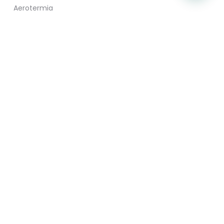
Aerotermia
Purificadores de aire
Contacto
Camí Vell de Gandia 52-C
46713 Bellreguard (Valencia)
962 954 864
606 691 680
tecnoservicios@fricatec.es
Legal
Aviso legal
Política de cookies
Política de privacidad